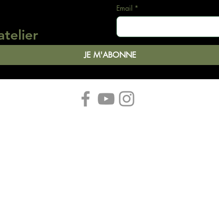
Email
*
atelier
JE M'ABONNE