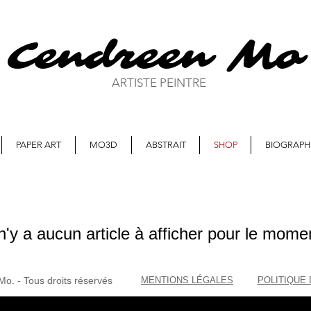
Cendreen Mo
ARTISTE PEINTRE
PAPER ART
MO3D
ABSTRAIT
SHOP
BIOGRAPH
 n'y a aucun article à afficher pour le mome
Mo. - Tous droits réservés
MENTIONS LÉGALES
POLITIQUE 