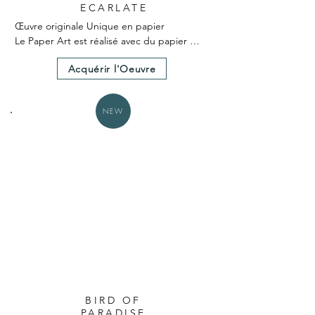
ECARLATE
Œuvre originale Unique en papier

Le Paper Art est réalisé avec du papier 
teinté dans la masse

Acquérir l'Oeuvre
Le Paper Art a nécessité 25 heures environ 
de création.

Un certificat d'authenticité est fourni avec 
NEW
l'œuvre.

Dimensions hors cadre 25X25cm
BIRD OF
PARADISE