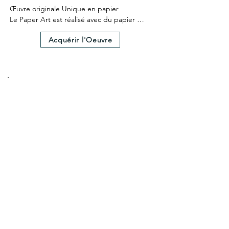
Œuvre originale Unique en papier

Le Paper Art est réalisé avec du papier 
teinté dans la masse

Acquérir l'Oeuvre
Le Paper Art a nécessité 25 heures environ 
de création.

Un certificat d'authenticité est fourni avec 
l'œuvre.

Dimensions hors cadre 30X30cm