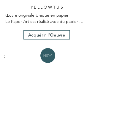
YELLOWTUS
Œuvre originale Unique en papier

Le Paper Art est réalisé avec du papier 
teinté dans la masse

Le Paper Art a nécessité 25 heures environ 
Acquérir l'Oeuvre
de création.

Un certificat d'authenticité est fourni avec 
l'œuvre.

NEW
Dimensions hors cadre 30X30cm