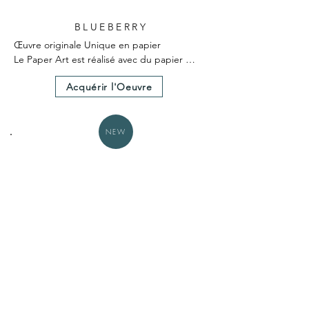
BLUEBERRY
Œuvre originale Unique en papier

Le Paper Art est réalisé avec du papier 
teinté dans la masse

Acquérir l'Oeuvre
Le Paper Art a nécessité 25 heures environ 
de création.

Un certificat d'authenticité est fourni avec 
l'œuvre.

NEW
Dimensions hors cadre 30X30cm