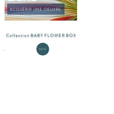
ACQUÉRIR UNE OEUVRE
C o l l e c t i o n B A B Y F L O W E R B O X
NEW