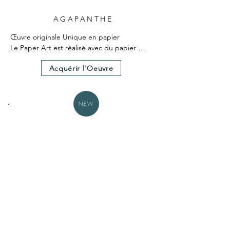
AGAPANTHE
Œuvre originale Unique en papier

Le Paper Art est réalisé avec du papier 
teinté dans la masse

Acquérir l'Oeuvre
Le Paper Art a nécessité 25 heures environ 
de création.

Un certificat d'authenticité est fourni avec 
l'œuvre.

NEW
Dimensions hors cadre 30X30cm