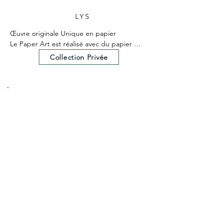
LYS
Œuvre originale Unique en papier

Le Paper Art est réalisé avec du papier 
teinté dans la masse

Collection Privée
Le Paper Art a nécessité 25 heures environ 
de création.

Un certificat d'authenticité est fourni avec 
l'œuvre.

Dimensions hors cadre 25x25 cm