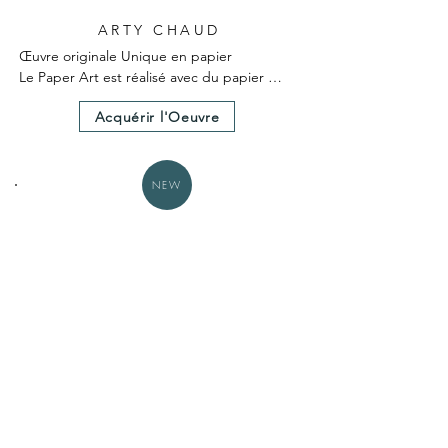
ARTY CHAUD
Œuvre originale Unique en papier

Le Paper Art est réalisé avec du papier 
teinté dans la masse

Acquérir l'Oeuvre
Le Paper Art a nécessité 25 heures environ 
de création.

Un certificat d'authenticité est fourni avec 
l'œuvre.

NEW
Dimensions hors cadre 30X30cm