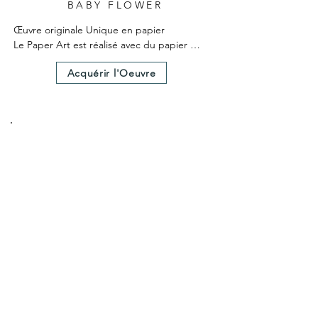
BABY FLOWER
Œuvre originale Unique en papier

Le Paper Art est réalisé avec du papier 
teinté dans la masse

Acquérir l'Oeuvre
L'écrin Vitrine Inclus, est réalisé par un 
professionnel de l'encadrement pour 
mettre en valeur le tableau, avec un verre 
qualité musée anti reflet garantissant une 
protection maximale des UV, et assurant 
une transparence optimale pour un rendu 
précieux de la création.

Un certificat d'authenticité est fourni avec 
l'œuvre.

Dimensions hors cadre 25x25 cm