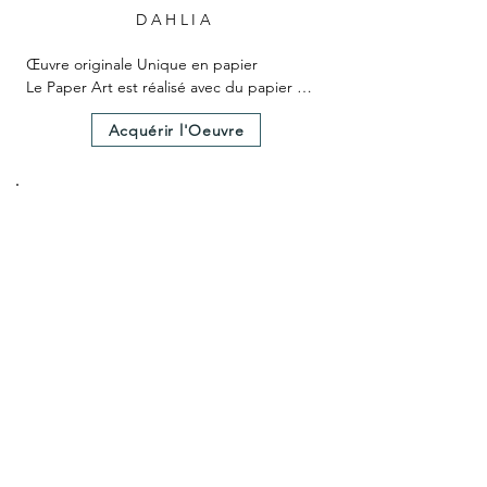
DAHLIA
Œuvre originale Unique en papier

Le Paper Art est réalisé avec du papier 
teinté dans la masse

Acquérir l'Oeuvre
Le Paper Art a nécessité 25 heures environ 
de création.

Un certificat d'authenticité est fourni avec 
l'œuvre.

Dimensions hors cadre 25x25 cm