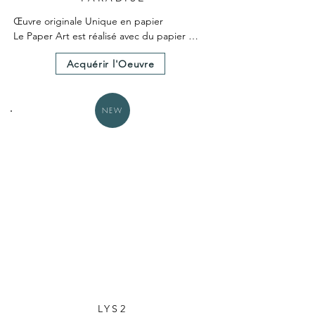
Œuvre originale Unique en papier

Le Paper Art est réalisé avec du papier 
teinté dans la masse

Acquérir l'Oeuvre
Le Paper Art a nécessité 25 heures environ 
de création.

Un certificat d'authenticité est fourni avec 
l'œuvre.

NEW
Dimensions hors cadre 25X25cm
LYS2