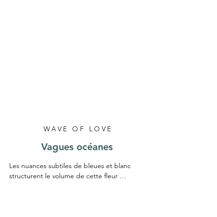
L'écrin Vitrine Inclus, est réalisé par un 
professionnel de l'encadrement pour 
mettre en valeur le tableau, avec un verre 
qualité musée anti reflet garantissant une 
protection maximale des UV, et assurant 
une transparence optimale pour un rendu 
précieux de la création.

Un certificat d'authenticité est fourni avec 
l'œuvre.

Dimensions hors cadre 40X40 cm
WAVE OF LOVE
Vagues océanes
Les nuances subtiles de bleues et blanc 
structurent le volume de cette fleur 
épanouie, ondulant ses pétales comme des 
Acquérir l'Oeuvre
vagues Océanes. 

Œuvre originale Unique en papier
