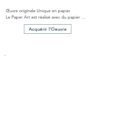
Œuvre originale Unique en papier

Le Paper Art est réalisé avec du papier 
teinté dans la masse

Acquérir l'Oeuvre
Le Paper Art a nécessité 25 heures environ 
de création.

Un certificat d'authenticité est fourni avec 
l'œuvre.

Dimensions hors cadre 25X25cm