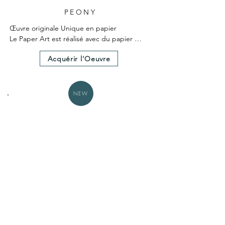
PEONY
Œuvre originale Unique en papier

Le Paper Art est réalisé avec du papier 
teinté dans la masse

Acquérir l'Oeuvre
Le Paper Art a nécessité 25 heures environ 
de création.

Un certificat d'authenticité est fourni avec 
l'œuvre.

NEW
Dimensions hors cadre 30X30cm