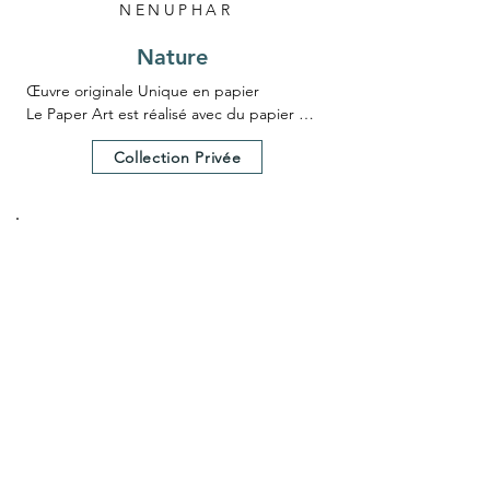
NENUPHAR
Nature
Œuvre originale Unique en papier

Le Paper Art est réalisé avec du papier 
teinté dans la masse

Collection Privée
Le Paper Art a nécessité 25 heures environ 
de création.

Un certificat d'authenticité est fourni avec 
l'œuvre.

Dimensions hors cadre 25x25 cm