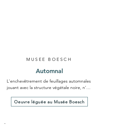
professionnel de l'encadrement pour 
mettre en valeur le tableau, avec un verre 
qualité musée anti reflet garantissant une 
protection maximale des UV, et assurant 
une transparence optimale pour un rendu 
précieux.

Un certificat d'authenticité est fourni avec 
l'œuvre.

MUSEE BOESCH
Dimensions hors cadre 30X40 cm
Automnal
L'enchevêtrement de feuillages automnales 
jouant avec la structure végétale noire, n'est 
pas sans rappeler la modénature de la 
façade  du Musée Boesch.

Oeuvre léguée au Musée Boesch
Harmonie colorée de feuilles d'érables du 
Japon chantant autour du logo en papier.
