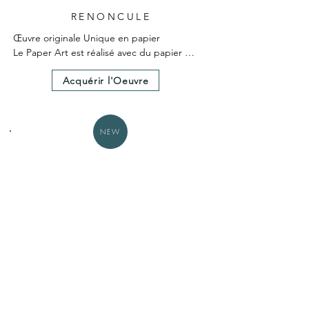
RENONCULE
Œuvre originale Unique en papier

Le Paper Art est réalisé avec du papier 
teinté dans la masse

Acquérir l'Oeuvre
Le Paper Art a nécessité 25 heures environ 
de création.

Un certificat d'authenticité est fourni avec 
l'œuvre.

NEW
Dimensions hors cadre 25X25cm